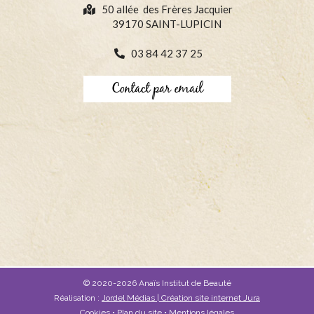
50 allée des Frères Jacquier
39170 SAINT-LUPICIN
03 84 42 37 25
Contact par email
© 2020-2026 Anaïs Institut de Beauté
Réalisation :
Jordel Médias | Création site internet Jura
Cookies
•
Plan du site
•
Mentions légales