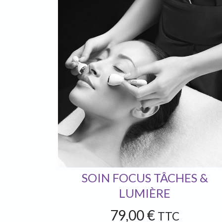
SOIN FOCUS TÂCHES &
LUMIÈRE
79,00 €
TTC